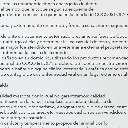
 la letra las recomendaciones encargado de tienda.
 el tiempo que le toque según su esquema de
empo de doce meses de garantía en la tienda de COCO & LOLA 
nterna y externamente en tiempo y forma a su cachorro, siguie
ir durante un tratamiento autorizado previamente fuera de Coco 
 patólogo oficial y determinar las causas del deceso y proceder a
as mayor fue atendido en una veterinaria externa el propietario 
a determinar la causa de la muerte.
er bañado en su domicilio, utilizando los productos recomenda
personal de COCO & LOLA, o deberá de traerlo a nuestro Groom
 perro a bañar a ninguna clínica veterinaria u estética canina an
o de contagio de una enfermedad viral en un lugar externo es alt
alda:
alidad mascota por lo cual no garantizamos: calidad
tación en la nariz, la displasia de cadera, displasia de
orquidismo, prognatismo, enognatismo, ojo de cereza, entropi
iel, auditivos, oculares, etc. nuestros cachorros son vendido
 se entregan castrados.
en carácter y temperamento propios del animal por lo