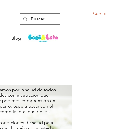
Carrito
Blog
amos por la salud de todos
des con incubación que
l le pedimos comprensión en
erro, espera pasar con él
omo la totalidad de los
 condiciones de salud para
se muchos años con usted y