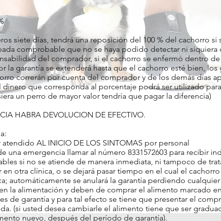
 %
ros siete días, tendrá una reposición del 100 % del cachorro s
da comprobable que no se haya podido detectar ni siquiera co
abilidad del comprador, si el cachorro se enfermó dentro de l
 la garantía se extenderá hasta que el cachorro esté bien, lo
chorro correrán por cuenta del comprador y de los demás días 
 dinero que corresponda al porcentaje podrá ser utilizado para
iera un perro de mayor valor tendría que pagar la diferencia)
CIA HABRA DEVOLUCION DE EFECTIVO.
da:
 ser atendido AL INICIO DE LOS SINTOMAS por personal
una emergencia llamar al número 8331572603 para recibir ind
les si no se atiende de manera inmediata, ni tampoco de trat
ratar en otra clínica, o se dejará pasar tiempo en el cual el cach
nica; automáticamente se anulará la garantía perdiendo cualquier
en la alimentación y deben de comprar el alimento marcado e
 de garantía y para tal efecto se tiene que presentar el com
nda. (si usted desea cambiarle el alimento tiene que ser gra
imento nuevo, después del período de garantía).