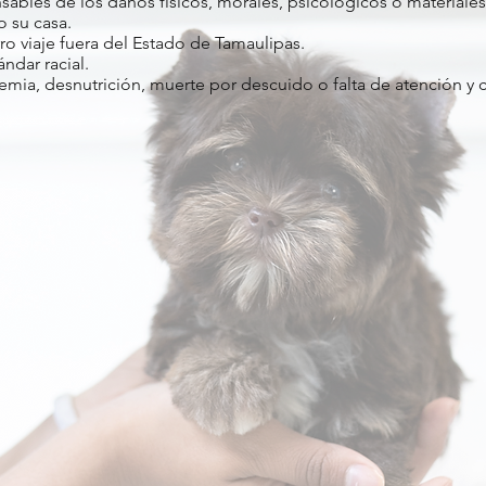
bles de los daños físicos, morales, psicológicos o material
o su casa.
ro viaje fuera del Estado de Tamaulipas.
́ndar racial.
cemia, desnutrición, muerte por descuido o falta de atención y 