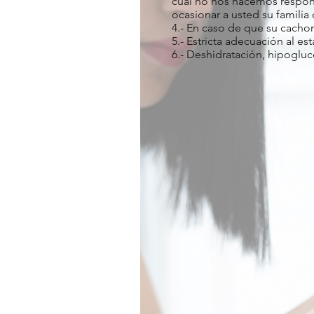
cual no nos hacemos responsa
ocasionar a usted su familia 
4.- En caso de que su cachor
5.- Estricta adecuación al esta
6.- Deshidratación, hipoglu