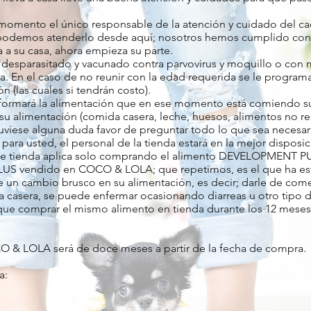
mento el único responsable de la atención y cuidado del cac
 podemos atenderlo desde aquí; nosotros hemos cumplido con l
a a su casa, ahora empieza su parte.
 desparasitado y vacunado contra parvovirus y moquillo o con m
ta. En el caso de no reunir con la edad requerida se le programa
 (las cuales si tendrán costo).
nformará la alimentación que en ese momento está comiendo s
u alimentación (comida casera, leche, huesos, alimentos no 
i tuviese alguna duda favor de preguntar todo lo que sea necesar
ra usted, el personal de la tienda estará en la mejor disposici
tía de tienda aplica solo comprando el alimento DEVELOPME
S vendido en COCO & LOLA; que repetimos, es el que ha es
ace un cambio brusco en su alimentación, es decir; darle de com
a casera, se puede enfermar ocasionando diarreas u otro tip
 que comprar el mismo alimento en tienda durante los 12 meses 
CO & LOLA será de doce meses a partir de la fecha de compra.
a: