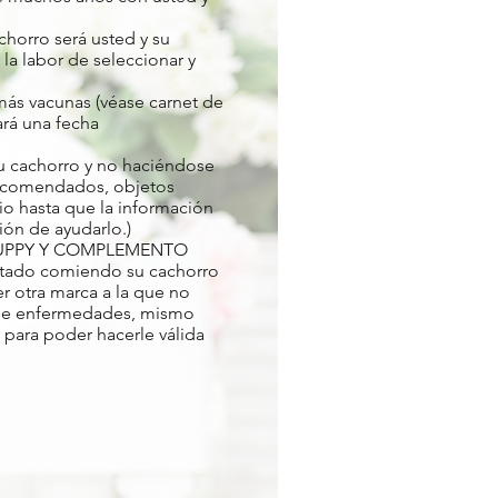
horro será usted y su
a labor de seleccionar y
ás vacunas (véase carnet de
rá una fecha
u cachorro y no haciéndose
recomendados, objetos
io hasta que la información
ón de ayudarlo.)
NT PUPPY Y COMPLEMENTO
tado comiendo su cachorro
er otra marca a la que no
o de enfermedades, mismo
para poder hacerle válida