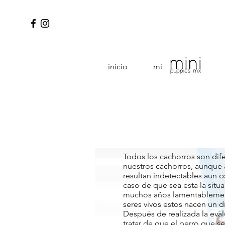
inicio
mini puppies
Todos los cachorros son dif
nuestros cachorros, aunque 
resultan indetectables aun c
caso de que sea esta la situ
muchos años lamentablement
seres vivos estos nacen un di
Después de realizada la eva
tratar de que el perro que s