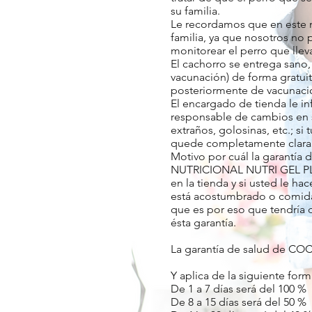
su familia.
Le recordamos que en este mo
familia, ya que nosotros no
monitorear el perro que llev
El cachorro se entrega sano,
vacunación) de forma gratui
posteriormente de vacunación
El encargado de tienda le i
responsable de cambios en s
extraños, golosinas, etc.; s
quede completamente clara pa
Motivo por cuál la garan
NUTRICIONAL NUTRI GEL PLU
en la tienda y si usted le h
está acostumbrado o comid
que es por eso que tendría
ésta garantía.
La garantía de salud de CO
Y aplica de la siguiente form
De 1 a 7 días será del 100 %
De 8 a 15 días será del 50 %