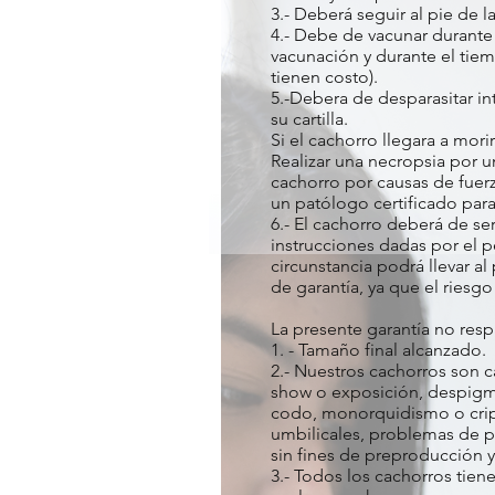
3.- Deberá seguir al pie de
4.- Debe de vacunar durante
vacunación y durante el ti
tienen costo).
5.-Debera de desparasitar i
su cartilla.
Si el cachorro llegara a mor
Realizar una necropsia por un
cachorro por causas de fuerz
un patólogo certificado par
6.- El cachorro deberá de s
instrucciones dadas por el 
circunstancia podrá llevar al
de garantía, ya que el riesg
La presente garantía no resp
1. - Tamaño final alcanzado.
2.- Nuestros cachorros son c
show o exposición, despigmen
codo, monorquidismo o cript
umbilicales, problemas de p
sin fines de preproducción y
3.- Todos los cachorros tien