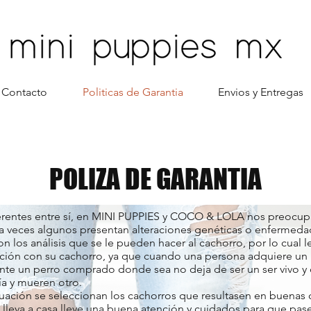
Contacto
Politicas de Garantia
Envios y Entregas
POLIZA DE GARANTIA
erentes entre sí, en MINI PUPPIES y COCO & LOLA nos preocup
a veces algunos presentan alteraciones genéticas o enfermeda
on los análisis que se le pueden hacer al cachorro, por lo cua
ación con su cachorro, ya que cuando una persona adquiere un p
e un perro comprado donde sea no deja de ser un ser vivo y c
́a y mueren otro.
luación se seleccionan los cachorros que resultasen en buenas
e lleva a casa lleve una buena atención y cuidados para que pa