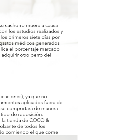
i su cachorro muere a causa
n los estudios realizados y
os primeros siete días por
s gastos médicos generados
aplica el porcentaje marcado
 adquirir otro perro del
icaciones), ya que no
amientos aplicados fuera de
orro se comportará de manera
 tipo de reposición.
n la tienda de COCO &
probante de todos los
duado comiendo el que come