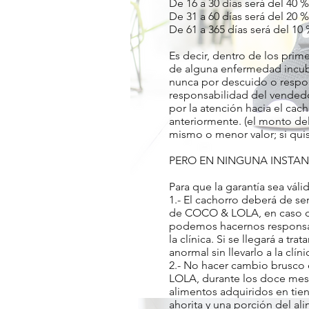
De 16 a 30 días será del 40 %
De 31 a 60 días será del 20 %
De 61 a 365 días será del 10
Es decir, dentro de los prime
de alguna enfermedad incuba
nunca por descuido o respons
responsabilidad del vendedor
por la atención hacia el ca
anteriormente. (el monto del
mismo o menor valor; si quis
PERO EN NINGUNA INSTAN
Para que la garantía sea váli
1.- El cachorro deberá de
de COCO & LOLA, en caso de 
podemos hacernos responsab
la clínica. Si se llegará a t
anormal sin llevarlo a la clí
2.- No hacer cambio brusco 
LOLA, durante los doce meses
alimentos adquiridos en tie
ahorita y una porción del al