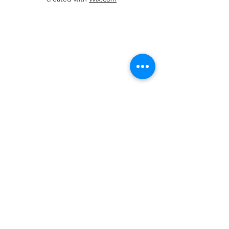
otras. Seleccionamos a cada
cachorro por su excelente salud y
personalidad encantadora.