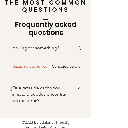
THE MOST COMMON
QUESTIONS
Frequently asked
questions
Razas de cachorros
Consejos para dueños
¿Qué razas de cachorros
miniatura puedes encontrar
con nosotros?
En Mini Puppies MX encontrarás
razas miniatura como Chihuahua,
©2023 by adalene. Proudly
Pomerania y Yorkshire Terrier, entre
created with
Wix.com